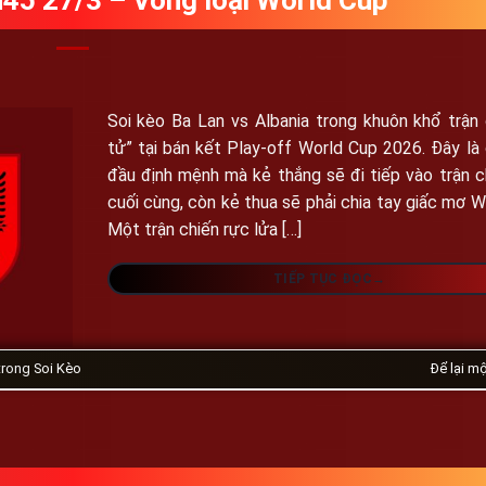
h45 27/3 – Vòng loại World Cup
Soi kèo Ba Lan vs Albania trong khuôn khổ trận 
tử” tại bán kết Play-off World Cup 2026. Đây là
đầu định mệnh mà kẻ thắng sẽ đi tiếp vào trận 
cuối cùng, còn kẻ thua sẽ phải chia tay giấc mơ W
Một trận chiến rực lửa […]
→
TIẾP TỤC ĐỌC
trong
Soi Kèo
Để lại mộ