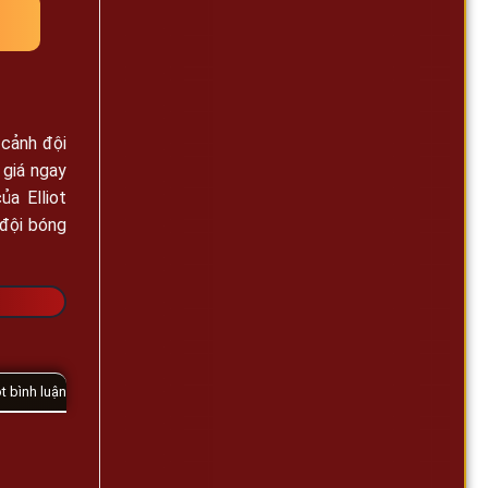
 cảnh đội
 giá ngay
ủa Elliot
 đội bóng
t bình luận