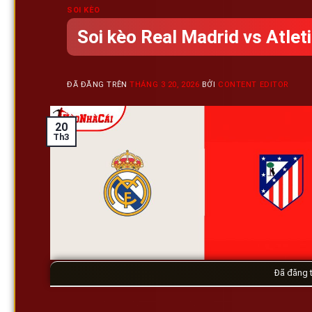
SOI KÈO
Soi kèo Real Madrid vs Atlet
ĐÃ ĐĂNG TRÊN
THÁNG 3 20, 2026
BỞI
CONTENT EDITOR
20
Th3
Đã đăng 