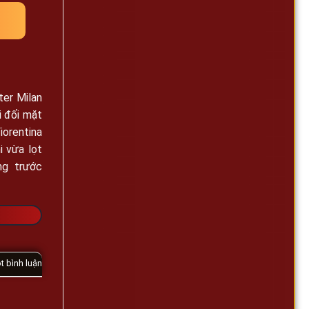
ter Milan
i đối mặt
iorentina
i vừa lọt
ng trước
t bình luận