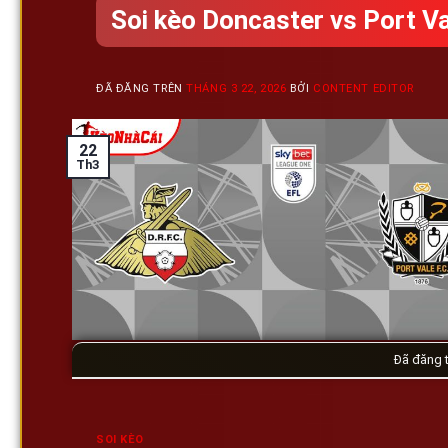
Soi kèo Doncaster vs Port V
ĐÃ ĐĂNG TRÊN
THÁNG 3 22, 2026
BỞI
CONTENT EDITOR
22
Th3
Đã đăng 
SOI KÈO