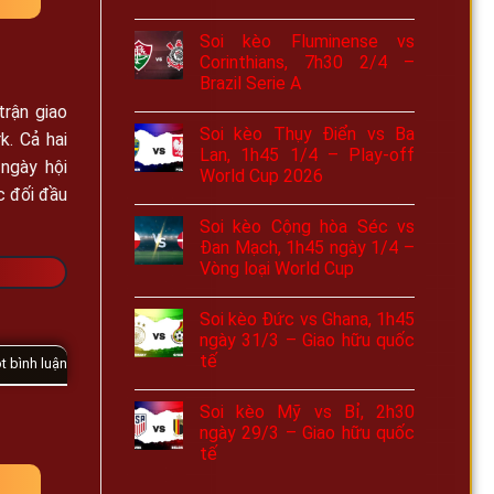
Soi kèo Fluminense vs
Corinthians, 7h30 2/4 –
Brazil Serie A
trận giao
Soi kèo Thụy Điển vs Ba
k. Cả hai
Lan, 1h45 1/4 – Play-off
ngày hội
World Cup 2026
c đối đầu
Soi kèo Cộng hòa Séc vs
Đan Mạch, 1h45 ngày 1/4 –
Vòng loại World Cup
Soi kèo Đức vs Ghana, 1h45
ngày 31/3 – Giao hữu quốc
tế
t bình luận
Soi kèo Mỹ vs Bỉ, 2h30
ngày 29/3 – Giao hữu quốc
tế