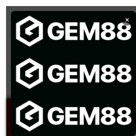
Chuyển
đến
×
nội
dung
SOI KÈO
XEM BÓNG
Kèo Nhà Cái
»
Soi Kèo
»
Soi kèo Scotland vs Nhật
Bản, 0h ngày 29/3 – Giao hữu
SOI KÈO
Soi kèo Scotland vs
Nhật Bản, 0h ngày
29/3 – Giao hữu