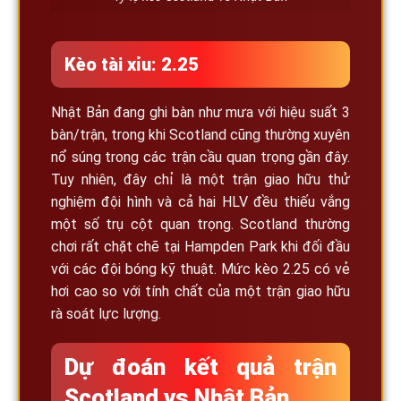
Kèo tài xỉu: 2.25
Nhật Bản đang ghi bàn như mưa với hiệu suất 3
bàn/trận, trong khi Scotland cũng thường xuyên
nổ súng trong các trận cầu quan trọng gần đây.
Tuy nhiên, đây chỉ là một trận giao hữu thử
nghiệm đội hình và cả hai HLV đều thiếu vắng
một số trụ cột quan trọng. Scotland thường
chơi rất chặt chẽ tại Hampden Park khi đối đầu
với các đội bóng kỹ thuật. Mức kèo 2.25 có vẻ
hơi cao so với tính chất của một trận giao hữu
rà soát lực lượng.
Dự đoán kết quả trận
Scotland vs Nhật Bản