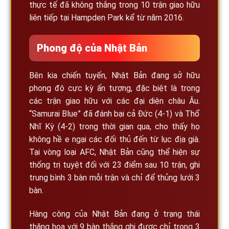
thực tế đã không thắng trong 10 trận giao hữu
liên tiếp tại Hampden Park kể từ năm 2016.
Phong độ của Nhật Bản
Bên kia chiến tuyến, Nhật Bản đang sở hữu
phong độ cực kỳ ấn tượng, đặc biệt là trong
các trận giao hữu với các đại diện châu Âu.
“Samurai Blue” đã đánh bại cả Đức (4-1) và Thổ
Nhĩ Kỳ (4-2) trong thời gian qua, cho thấy họ
không hề e ngại các đối thủ đến từ lục địa già.
Tại vòng loại AFC, Nhật Bản cũng thể hiện sự
thống trị tuyệt đối với 23 điểm sau 10 trận, ghi
trung bình 3 bàn mỗi trận và chỉ để thủng lưới 3
bàn.
Hàng công của Nhật Bản đang ở trạng thái
thăng hoa với 9 bàn thắng ghi được chỉ trong 3