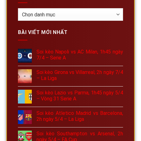
Danh
mục
BÀI VIẾT MỚI NHẤT
Soi kèo Napoli vs AC Milan, 1h45 ngày
7/4 – Serie A
Soi kèo Girona vs Villarreal, 2h ngày 7/4
– La Liga
Soi kèo Lazio vs Parma, 1h45 ngày 5/4
– Vòng 31 Serie A
Soi kèo Atletico Madrid vs Barcelona,
2h ngày 5/4 – La Liga
Soi kèo Southampton vs Arsenal, 2h
ngày 5/4 – FA Cup