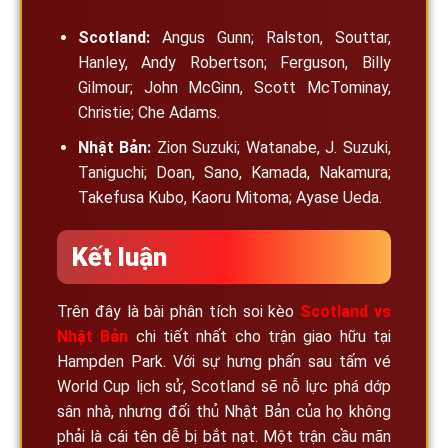
Scotland:
Angus Gunn; Ralston, Souttar,
Hanley, Andy Robertson; Ferguson, Billy
Gilmour; John McGinn, Scott McTominay,
Christie; Che Adams.
Nhật Bản:
Zion Suzuki; Watanabe, J. Suzuki,
Taniguchi; Doan, Sano, Kamada, Nakamura;
Takefusa Kubo, Kaoru Mitoma; Ayase Ueda.
Kết luận
Trên đây là bài phân tích soi kèo
Scotland vs
Nhật Bản
chi tiết nhất cho trận giao hữu tại
Hampden Park. Với sự hưng phấn sau tấm vé
World Cup lịch sử, Scotland sẽ nỗ lực phá dớp
sân nhà, nhưng đối thủ Nhật Bản của họ không
phải là cái tên dễ bị bắt nạt. Một trận cầu mãn