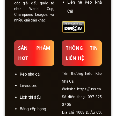
Liên hệ Kèo Nhà
các giải đấu quốc tế
như World Cup,
Cái
Champions League, và
nhiều giải đấu khác.
SẢN PHẨM
THÔNG TIN
HOT
LIÊN HỆ
Tên thương hiệu: Kèo
Kèo nhà cái
Nhà Cái
Livescore
Website:
https://uss.co
Số điện thoại: 097 825
Lịch thi đấu
07 05
Bảng xếp hạng
Địa chỉ: 1008 Đ. Âu Cơ,