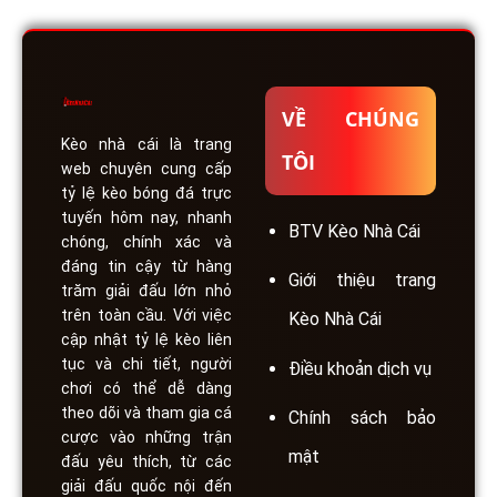
VỀ CHÚNG
Kèo nhà cái
là trang
TÔI
web chuyên cung cấp
tỷ lệ kèo bóng đá trực
tuyến hôm nay, nhanh
BTV Kèo Nhà Cái
chóng, chính xác và
đáng tin cậy từ hàng
Giới thiệu trang
trăm giải đấu lớn nhỏ
trên toàn cầu. Với việc
Kèo Nhà Cái
cập nhật tỷ lệ kèo liên
tục và chi tiết, người
Điều khoản dịch vụ
chơi có thể dễ dàng
theo dõi và tham gia cá
Chính sách bảo
cược vào những trận
mật
đấu yêu thích, từ các
giải đấu quốc nội đến