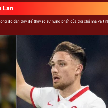
a Lan
ong độ gần đây để thấy rõ sự hưng phấn của đội chủ nhà và tín