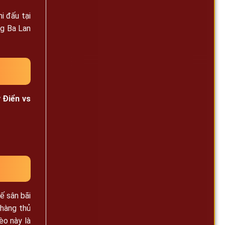
i đấu tại
ng Ba Lan
 Điển vs
ế sân bãi
 hàng thủ
èo này là