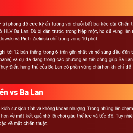
 trì phong độ cực kỳ ấn tượng với chuỗi bất bại kéo dài. Chiến 
trò HLV Ba Lan. Dù bị dẫn trước trong hiệp một, họ đã vùng lê
owski và Piotr Zieliński chỉ trong vòng 10 phút.
ghi tới 12 bàn thắng trong 6 trận gần nhất và nổ súng đều đặn 
bania) và sự đa dạng trong các phương án tấn công giúp Ba Lan
hụy Điển, hàng thủ của Ba Lan có phần vững chãi hơn khi chỉ để l
iển vs Ba Lan
 kiến sự kịch tính và không khoan nhượng. Trong những lần chạm
h hơn về mặt kết quả nhờ lối chơi giàu thể lực và tốc độ. Tuy nhiê
 bậc về mặt chiến thuật.