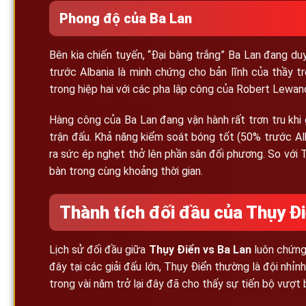
Phong độ của Ba Lan
Bên kia chiến tuyến, “Đại bàng trắng” Ba Lan đang duy
trước Albania là minh chứng cho bản lĩnh của thầy 
trong hiệp hai với các pha lập công của Robert Lewand
Hàng công của Ba Lan đang vận hành rất trơn tru khi 
trận đấu. Khả năng kiểm soát bóng tốt (50% trước Al
ra sức ép nghẹt thở lên phần sân đối phương. So với T
bàn trong cùng khoảng thời gian.
Thành tích đối đầu của Thụy Đ
Lịch sử đối đầu giữa
Thụy Điển vs Ba Lan
luôn chứng
đây tại các giải đấu lớn, Thụy Điển thường là đội nhỉn
trong vài năm trở lại đây đã cho thấy sự tiến bộ vượt