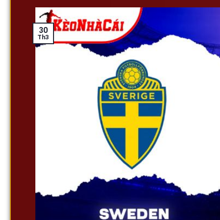
30
Th3