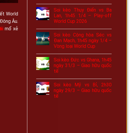
Soi kèo Thụy Điển vs Ba
kết World
Lan, 1h45 1/4 – Play-off
World Cup 2026
 Đông Âu.
ái
mổ xẻ
Soi kèo Cộng hòa Séc vs
Đan Mạch, 1h45 ngày 1/4 –
Vòng loại World Cup
Soi kèo Đức vs Ghana, 1h45
ngày 31/3 – Giao hữu quốc
tế
Soi kèo Mỹ vs Bỉ, 2h30
ngày 29/3 – Giao hữu quốc
tế