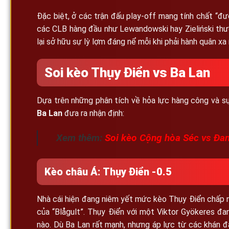
Đặc biệt, ở các trận đấu play-off mang tính chất “đư
các CLB hàng đầu như Lewandowski hay Zieliński thườ
lại sở hữu sự lỳ lợm đáng nể mỗi khi phải hành quân xa
Soi kèo Thụy Điển vs Ba Lan
Dựa trên những phân tích về hỏa lực hàng công và sự
Ba Lan
đưa ra nhận định:
Xem thêm:
Soi kèo Cộng hòa Séc vs Đa
Kèo châu Á: Thụy Điển -0.5
Nhà cái hiện đang niêm yết mức kèo Thụy Điển chấp nửa
của “Blågult”. Thụy Điển với một Viktor Gyökeres đ
nào. Dù Ba Lan rất mạnh, nhưng áp lực từ các khán đ