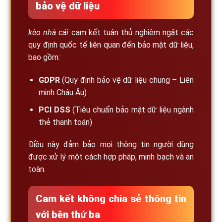
bảo vệ dữ liệu
kèo nhà cái
cam kết tuân thủ nghiêm ngặt các
quy định quốc tế liên quan đến bảo mật dữ liệu,
bao gồm:
GDPR
(Quy định bảo vệ dữ liệu chung – Liên
minh Châu Âu)
PCI DSS
(Tiêu chuẩn bảo mật dữ liệu ngành
thẻ thanh toán)
Điều này đảm bảo mọi thông tin người dùng
được xử lý một cách hợp pháp, minh bạch và an
toàn.
Cam kết không chia sẻ thông tin
với bên thứ ba