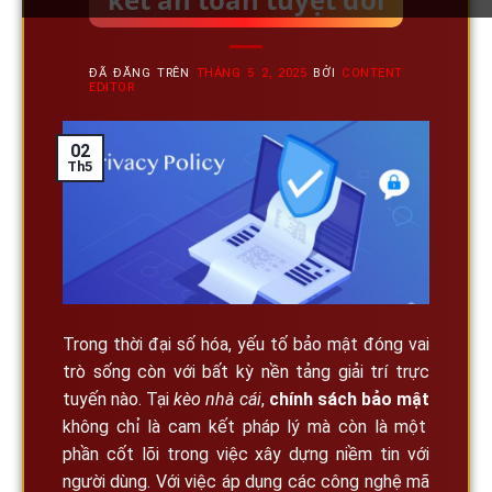
ĐÃ ĐĂNG TRÊN
THÁNG 5 2, 2025
BỞI
CONTENT
EDITOR
02
Th5
Trong thời đại số hóa, yếu tố bảo mật đóng vai
trò sống còn với bất kỳ nền tảng giải trí trực
tuyến nào. Tại
kèo nhà cái
,
chính sách bảo mật
không chỉ là cam kết pháp lý mà còn là một
phần cốt lõi trong việc xây dựng niềm tin với
người dùng. Với việc áp dụng các công nghệ mã