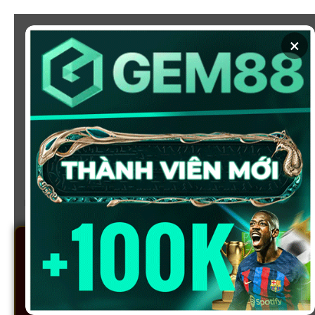
Chuyển
đến
×
nội
dung
SOI KÈO
XEM BÓNG
Kèo Nhà Cái
»
Chính Sách Nhà Cái
»
Chính sách bảo
mật tại kèo nhà cái – Cam kết an toàn tuyệt đối
CHÍNH SÁCH NHÀ CÁI
Chính sách bảo mật
tại kèo nhà cái – Cam
kết an toàn tuyệt đối