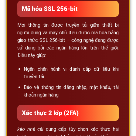
Mã hóa SSL 256-bit
Mọi thông tin được truyền tải giữa thiết bị
người dùng và máy chủ đều được mã hóa bằng
giao thức SSL 256-bit – công nghệ đang được
sử dụng bởi các ngân hàng lớn trên thế giới.
Điều này giúp:
Ngăn chặn hành vi đánh cắp dữ liệu khi
truyền tải
Bảo vệ thông tin đăng nhập, mật khẩu, tài
khoản ngân hàng
Xác thực 2 lớp (2FA)
kèo nhà cái
cung cấp tùy chọn xác thực hai