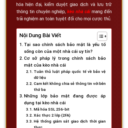
hóa hiện đại, kiểm duyệt giao dịch và lưu trữ
thông tin chuyên nghiệp,
kèo nhà cái
mang đến
trải nghiệm an toàn tuyệt đối cho mọi cược thủ.
Nội Dung Bài Viết
Tại sao chính sách bảo mật là yếu tố
sống còn của một nhà cái uy tín?
Cơ sở pháp lý trong chính sách bảo
mật của kèo nhà cái
Tuân thủ luật pháp quốc tế về bảo vệ
dữ liệu
Cam kết không chia sẻ thông tin với bên
thứ ba
Những lớp bảo mật đang được áp
dụng tại kèo nhà cái
Mã hóa SSL 256-bit
Xác thực 2 lớp (2FA)
Hệ thống giám sát giao dịch thời gian
thực