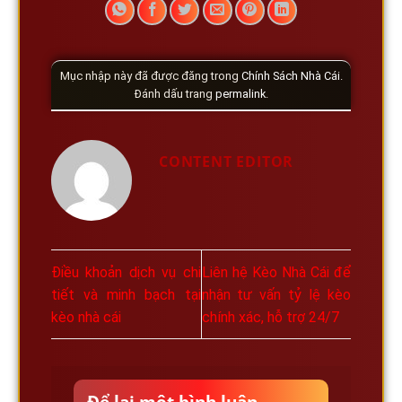
Mục nhập này đã được đăng trong
Chính Sách Nhà Cái
.
Đánh dấu trang
permalink
.
CONTENT EDITOR
Điều khoản dịch vụ chi
Liên hệ Kèo Nhà Cái để
tiết và minh bạch tại
nhận tư vấn tỷ lệ kèo
kèo nhà cái
chính xác, hỗ trợ 24/7
Để lại một bình luận