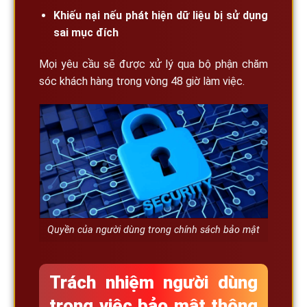
Khiếu nại nếu phát hiện dữ liệu bị sử dụng
sai mục đích
Mọi yêu cầu sẽ được xử lý qua bộ phận chăm
sóc khách hàng trong vòng 48 giờ làm việc.
Quyền của người dùng trong chính sách bảo mật
Trách nhiệm người dùng
trong việc bảo mật thông