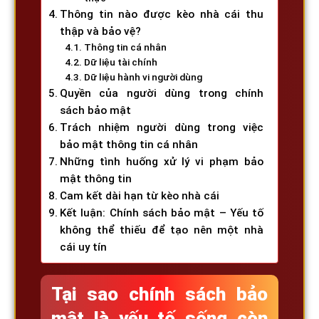
Thông tin nào được kèo nhà cái thu
thập và bảo vệ?
Thông tin cá nhân
Dữ liệu tài chính
Dữ liệu hành vi người dùng
Quyền của người dùng trong chính
sách bảo mật
Trách nhiệm người dùng trong việc
bảo mật thông tin cá nhân
Những tình huống xử lý vi phạm bảo
mật thông tin
Cam kết dài hạn từ kèo nhà cái
Kết luận: Chính sách bảo mật – Yếu tố
không thể thiếu để tạo nên một nhà
cái uy tín
Tại sao chính sách bảo
mật là yếu tố sống còn