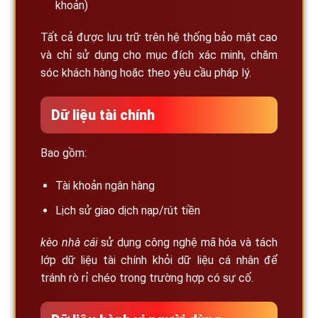
khoản)
Tất cả được lưu trữ trên hệ thống bảo mật cao
và chỉ sử dụng cho mục đích xác minh, chăm
sóc khách hàng hoặc theo yêu cầu pháp lý.
Dữ liệu tài chính
Bao gồm:
Tài khoản ngân hàng
Lịch sử giao dịch nạp/rút tiền
kèo nhà cái
sử dụng công nghệ mã hóa và tách
lớp dữ liệu tài chính khỏi dữ liệu cá nhân để
tránh rò rỉ chéo trong trường hợp có sự cố.