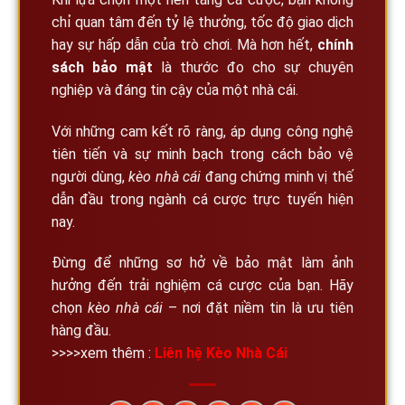
chỉ quan tâm đến tỷ lệ thưởng, tốc độ giao dịch
hay sự hấp dẫn của trò chơi. Mà hơn hết,
chính
sách bảo mật
là thước đo cho sự chuyên
nghiệp và đáng tin cậy của một nhà cái.
Với những cam kết rõ ràng, áp dụng công nghệ
tiên tiến và sự minh bạch trong cách bảo vệ
người dùng,
kèo nhà cái
đang chứng minh vị thế
dẫn đầu trong ngành cá cược trực tuyến hiện
nay.
Đừng để những sơ hở về bảo mật làm ảnh
hưởng đến trải nghiệm cá cược của bạn. Hãy
chọn
kèo nhà cái
– nơi đặt niềm tin là ưu tiên
hàng đầu.
>>>>xem thêm :
Liên hệ Kèo Nhà Cái