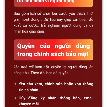
Dữ liệu hành vi người dùng
Bao gồm lịch sử chơi, loại cược yêu thích, thời
gian hoạt động… Dữ liệu này giúp cải thiện đề
xuất cá cược, trải nghiệm người dùng và cá
nhân hóa giao diện.
Quyền của người dùng
trong chính sách bảo mật
kèo nhà cái
luôn đặt quyền lợi người dùng lên
hàng đầu. Theo đó, bạn có quyền:
Yêu cầu xem, chỉnh sửa hoặc xóa thông
tin cá nhân
Hủy đăng ký nhận thông báo, email
khuyến mãi