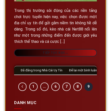
Trong thị trường sôi động của các nền tảng
chơi trực tuyến hiện nay, việc chọn được một
địa chỉ uy tín để gửi gắm niềm tin không hề dễ
dàng. Trong số đó, kèo nhà cái Net88 nổi lên
như một trong những điểm đến được giới yêu
thích thể thao và cá cược […]
→
TIẾP TỤC ĐỌC
Đã đăng trong
Nhà Cái Uy Tín
Để lại một bình luận
1
…
6
7
8
9
DANH MỤC