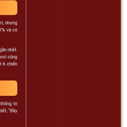
ệt, nhưng
51% và có
gần nhất.
pool cũng
i 6 chiến
thống trị
iết, “Bầy