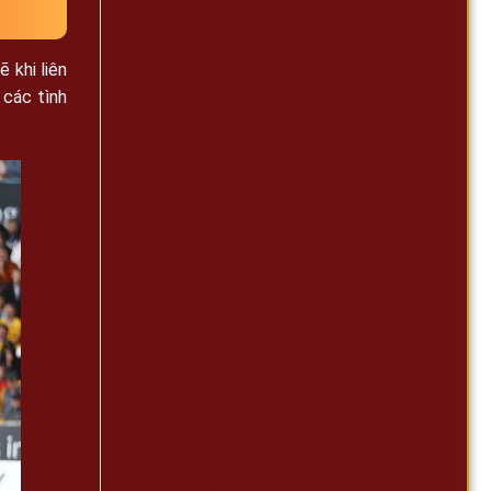
 khi liên
 các tình