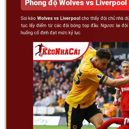
Phong độ Wolves vs Liverpool
Soi kèo
Wolves vs Liverpool
cho thấy đội chủ nhà dù
tục lấy điểm từ các đội bóng top đầu. Ngược lại độ
huống cố định đạt mức kỷ lục.