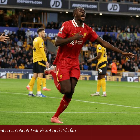
ol có sự chênh lệch về kết quả đối đầu