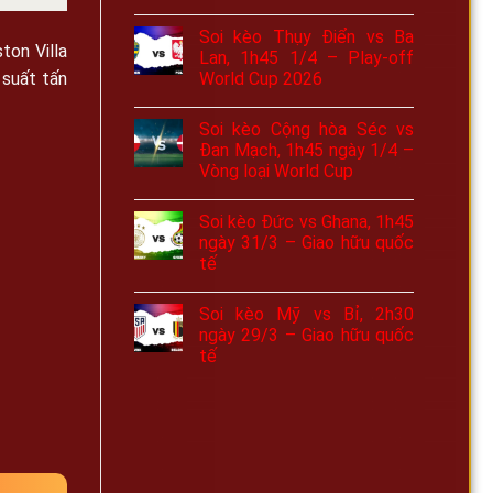
Soi kèo Thụy Điển vs Ba
ton Villa
Lan, 1h45 1/4 – Play-off
World Cup 2026
 suất tấn
Soi kèo Cộng hòa Séc vs
Đan Mạch, 1h45 ngày 1/4 –
Vòng loại World Cup
Soi kèo Đức vs Ghana, 1h45
ngày 31/3 – Giao hữu quốc
tế
Soi kèo Mỹ vs Bỉ, 2h30
ngày 29/3 – Giao hữu quốc
tế