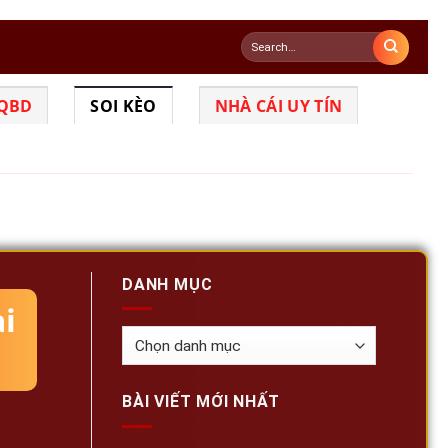
QBD
SOI KÈO
NHÀ CÁI UY TÍN
DANH MỤC
ại
Danh
mục
BÀI VIẾT MỚI NHẤT