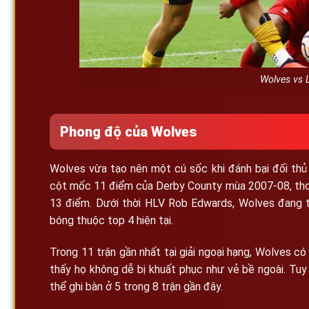
Wolves vs 
Phong độ của Wolves
Wolves vừa tạo nên một cú sốc khi đánh bại đối thủ 
cột mốc 11 điểm của Derby County mùa 2007-08, thoát 
13 điểm. Dưới thời HLV Rob Edwards, Wolves đang tr
bóng thuộc top 4 hiện tại.
Trong 11 trận gần nhất tại giải ngoại hạng, Wolves có
thấy họ không dễ bị khuất phục như vẻ bề ngoài. Tu
thể ghi bàn ở 5 trong 8 trận gần đây.