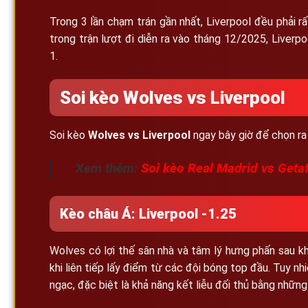
Trong 3 lần chạm trán gần nhất, Liverpool đều phải r
trong trận lượt đi diễn ra vào tháng 12/2025, Liverpo
1.
Soi kèo Wolves vs Liverpool
Soi kèo
Wolves vs Liverpool
ngay bây giờ để chọn ra
Xem thêm:
Soi kèo Real Madrid vs Geta
Kèo châu Á: Liverpool -1.25
Wolves có lợi thế sân nhà và tâm lý hưng phấn sau kh
khi liên tiếp lấy điểm từ các đội bóng top đầu. Tuy n
ngạc, đặc biệt là khả năng kết liễu đối thủ bằng nhữn