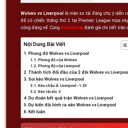
Wolves vs Liverpool
là màn so tài đáng chú ý diễn r
để có chiến thắng thứ 2 tại Premier League mùa này
công đáng nể. Cùng
Keonhacai
đánh giá chi tiết trận
Nội Dung Bài Viết
Phong độ Wolves vs Liverpool
Phong độ của Wolves
Phong độ của Liverpool
Thành tích đối đầu của 2 đội Wolves vs Liverpoo
Soi kèo Wolves vs Liverpool
Kèo châu Á: Liverpool -1.25
Kèo tài xỉu: 3
Dự đoán kết quả trận Wolves vs Liverpool
Dự kiến đội hình ra sân Wolves vs Liverpool
Kết luận