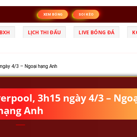
XEM BÓNG
SOI KÈO
×
BXH
LỊCH THI ĐẤU
LIVE BÓNG ĐÁ
K
 ngày 4/3 – Ngoại hạng Anh
verpool, 3h15 ngày 4/3 – Ngo
hạng Anh