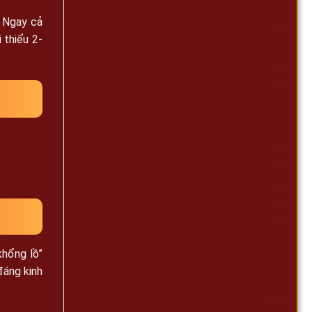
. Ngay cả
 thiểu 2-
khổng lồ”
đáng kinh