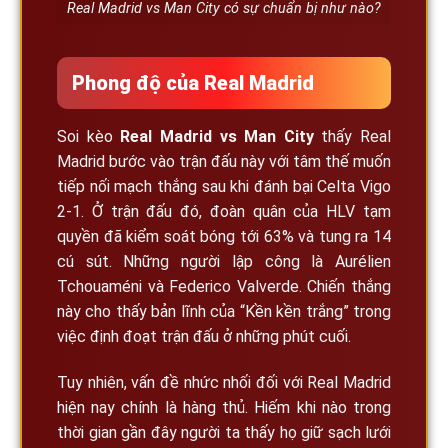
Real Madrid vs Man City có sự chuẩn bị như nào?
Phong độ của Real Madrid
Soi kèo
Real Madrid vs Man City
thấy Real
Madrid bước vào trận đấu này với tâm thế muốn
tiếp nối mạch thắng sau khi đánh bại Celta Vigo
2-1. Ở trận đấu đó, đoàn quân của HLV tạm
quyền đã kiểm soát bóng tới 63% và tung ra 14
cú sút. Những người lập công là Aurélien
Tchouaméni và Federico Valverde. Chiến thắng
này cho thấy bản lĩnh của “Kền kền trắng” trong
việc định đoạt trận đấu ở những phút cuối.
Tuy nhiên, vấn đề nhức nhối đối với Real Madrid
hiện nay chính là hàng thủ. Hiếm khi nào trong
thời gian gần đây người ta thấy họ giữ sạch lưới