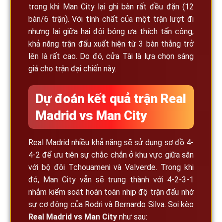
trong khi Man City lại ghi bàn rất đều đặn (12
bàn/6 trận). Với tính chất của một trận lượt đi
nhưng lại giữa hai đội bóng ưa thích tấn công,
khả năng trận đấu xuất hiện từ 3 bàn thắng trở
lên là rất cao. Do đó, cửa Tài là lựa chọn sáng
giá cho trận đại chiến này.
Dự đoán kết quả trận Real
Madrid vs Man City
Real Madrid nhiều khả năng sẽ sử dụng sơ đồ 4-
4-2 để ưu tiên sự chắc chắn ở khu vực giữa sân
với bộ đôi Tchouameni và Valverde. Trong khi
đó, Man City vẫn sẽ trung thành với 4-2-3-1
nhằm kiểm soát hoàn toàn nhịp độ trận đấu nhờ
sự cơ động của Rodri và Bernardo Silva. Soi kèo
Real Madrid vs Man City
như sau: