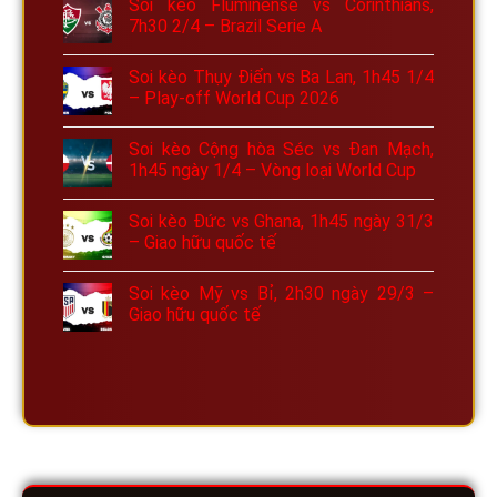
Soi kèo Fluminense vs Corinthians,
7h30 2/4 – Brazil Serie A
Soi kèo Thụy Điển vs Ba Lan, 1h45 1/4
– Play-off World Cup 2026
Soi kèo Cộng hòa Séc vs Đan Mạch,
1h45 ngày 1/4 – Vòng loại World Cup
Soi kèo Đức vs Ghana, 1h45 ngày 31/3
– Giao hữu quốc tế
Soi kèo Mỹ vs Bỉ, 2h30 ngày 29/3 –
Giao hữu quốc tế