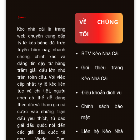
VỀ CHÚNG
Kèo nhà cái
là trang
TÔI
web chuyên cung cấp
tỷ lệ kèo bóng đá trực
tuyến hôm nay, nhanh
BTV Kèo Nhà Cái
chóng, chính xác và
đáng tin cậy từ hàng
Giới thiệu trang
trăm giải đấu lớn nhỏ
trên toàn cầu. Với việc
Kèo Nhà Cái
cập nhật tỷ lệ kèo liên
tục và chi tiết, người
Điều khoản dịch vụ
chơi có thể dễ dàng
theo dõi và tham gia cá
Chính sách bảo
cược vào những trận
mật
đấu yêu thích, từ các
giải đấu quốc nội đến
Liên hệ Kèo Nhà
các giải đấu quốc tế
như World Cup,