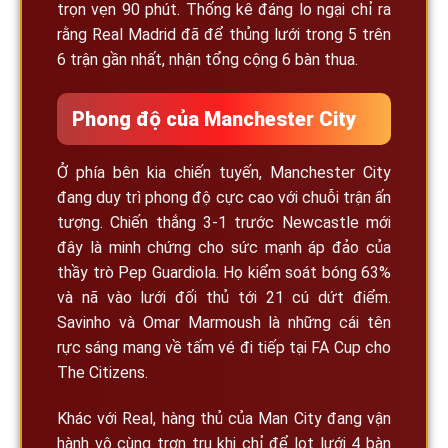
trọn vẹn 90 phút. Thống kê đáng lo ngại chỉ ra
rằng Real Madrid đã để thủng lưới trong 5 trên
6 trận gần nhất, nhận tổng cộng 6 bàn thua.
Phong độ của Manchester City
Ở phía bên kia chiến tuyến, Manchester City
đang duy trì phong độ cực cao với chuỗi trận ấn
tượng. Chiến thắng 3-1 trước Newcastle mới
đây là minh chứng cho sức mạnh áp đảo của
thầy trò Pep Guardiola. Họ kiểm soát bóng 63%
và nã vào lưới đối thủ tới 21 cú dứt điểm.
Savinho và Omar Marmoush là những cái tên
rực sáng mang về tấm vé đi tiếp tại FA Cup cho
The Citizens.
Khác với Real, hàng thủ của Man City đang vận
hành vô cùng trơn tru khi chỉ để lọt lưới 4 bàn