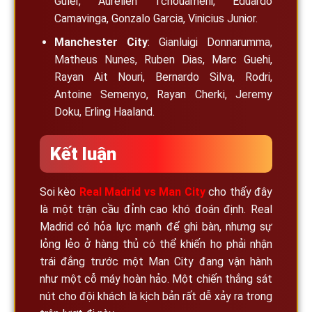
Guler, Aurelien Tchouameni, Eduardo
Camavinga, Gonzalo Garcia, Vinicius Junior.
Manchester City
: Gianluigi Donnarumma,
Matheus Nunes, Ruben Dias, Marc Guehi,
Rayan Ait Nouri, Bernardo Silva, Rodri,
Antoine Semenyo, Rayan Cherki, Jeremy
Doku, Erling Haaland.
Kết luận
Soi kèo
Real Madrid vs Man City
cho thấy đây
là một trận cầu đỉnh cao khó đoán định. Real
Madrid có hỏa lực mạnh để ghi bàn, nhưng sự
lỏng lẻo ở hàng thủ có thể khiến họ phải nhận
trái đắng trước một Man City đang vận hành
như một cỗ máy hoàn hảo. Một chiến thắng sát
nút cho đội khách là kịch bản rất dễ xảy ra trong