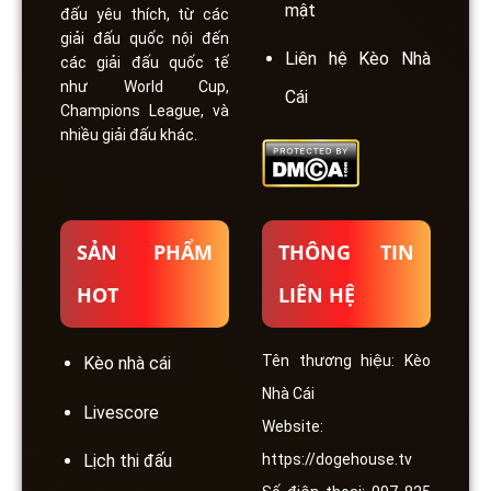
mật
đấu yêu thích, từ các
giải đấu quốc nội đến
Liên hệ Kèo Nhà
các giải đấu quốc tế
như World Cup,
Cái
Champions League, và
nhiều giải đấu khác.
SẢN PHẨM
THÔNG TIN
HOT
LIÊN HỆ
Tên thương hiệu: Kèo
Kèo nhà cái
Nhà Cái
Livescore
Website:
https://dogehouse.tv
Lịch thi đấu