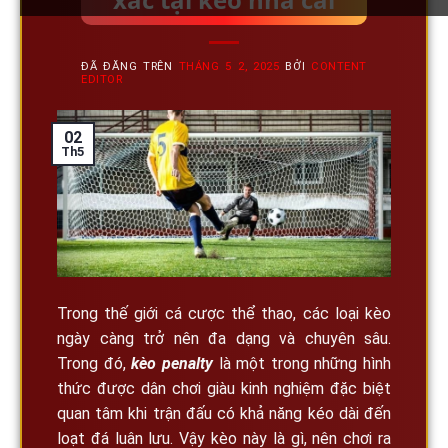
ĐÃ ĐĂNG TRÊN
THÁNG 5 2, 2025
BỞI
CONTENT
EDITOR
02
Th5
Trong thế giới cá cược thể thao, các loại kèo
ngày càng trở nên đa dạng và chuyên sâu.
Trong đó,
kèo penalty
là một trong những hình
thức được dân chơi giàu kinh nghiệm đặc biệt
quan tâm khi trận đấu có khả năng kéo dài đến
loạt đá luân lưu. Vậy kèo này là gì, nên chơi ra