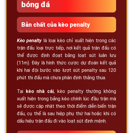
bóng đá
Bản chất của kèo penalty
Kèo penalty
là loại kèo chỉ xuất hiện trong các
trận đấu loại trực tiếp, nơi kết quả trận đấu có
thể được định đoạt bằng loạt sút luân lưu
(11m). Đây là hình thức cược dự đoán kết quả
khi hai đội bước vào lượt sút penalty sau 120
phút thi đấu mà chưa phân định thắng thua.
Tại
kèo nhà cái
, kèo penalty thường không
xuất hiện trong bảng kèo chính lúc đầu trận mà
sẽ được cập nhật theo thời điểm diễn biến trận
đấu, cụ thể là sau hiệp phụ thứ hai hoặc khi có
dấu hiệu trận đấu đi vào loạt sút định mệnh.