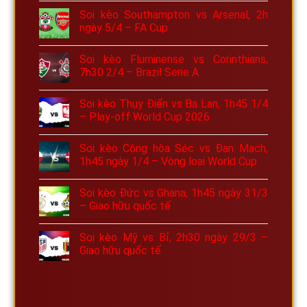
Soi kèo Southampton vs Arsenal, 2h
ngày 5/4 – FA Cup
Soi kèo Fluminense vs Corinthians,
7h30 2/4 – Brazil Serie A
Soi kèo Thụy Điển vs Ba Lan, 1h45 1/4
– Play-off World Cup 2026
Soi kèo Cộng hòa Séc vs Đan Mạch,
1h45 ngày 1/4 – Vòng loại World Cup
Soi kèo Đức vs Ghana, 1h45 ngày 31/3
– Giao hữu quốc tế
Soi kèo Mỹ vs Bỉ, 2h30 ngày 29/3 –
Giao hữu quốc tế