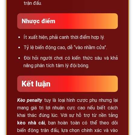
trận đấu.
Nhược điểm
Ít xuất hiện, phải canh thời điểm hợp lý.
Tỷ lệ biến động cao, dễ “vào nhầm cửa”.
Đòi hỏi người chơi có kiến thức sâu và khả
năng phân tích tâm lý đội bóng.
Kết luận
Kèo penalty
tuy là loại hình cược phụ nhưng lại
mang giá trị lợi nhuận cực cao nếu biết cách
khai thác đúng lúc. Với sự hỗ trợ từ nền tảng
kèo nhà cái
, bạn hoàn toàn có thể theo dõi
biến động trận đấu, lựa chọn chính xác và vào