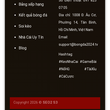
Số điện thoại: 097 825
Bảng xếp hạng
07 05
Kết quả bóng đá
Địa chỉ: 1008 Đ. Âu Cơ,
Phường 14, Tân Bình,
Soi kèo
Hồ Chí Minh, Việt Nam
Nhà Cái Uy Tín
Email:
support@bongda2024.tv
Blog
Hashtag:
#KeoNhaCai #GameBài
#NổHũ #TàiXỉu
#CáCược
Copyright 2026 ©
SEO2 S3