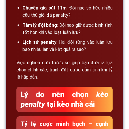
Chuyên gia sút 11m
: Đội nào sở hữu nhiều
cầu thủ giỏi đá penalty?
Tâm lý đội bóng
: Đội nào giữ được bình tĩnh
tốt hơn khi vào loạt luân lưu?
Lịch sử penalty
: Hai đội từng vào luân lưu
bao nhiêu lần và kết quả ra sao?
Việc nghiên cứu trước sẽ giúp bạn đưa ra lựa
chọn chính xác, tránh đặt cược cảm tính khi tỷ
lệ hấp dẫn.
Lý do nên chọn
kèo
penalty
tại kèo nhà cái
Tỷ lệ cược minh bạch – cạnh