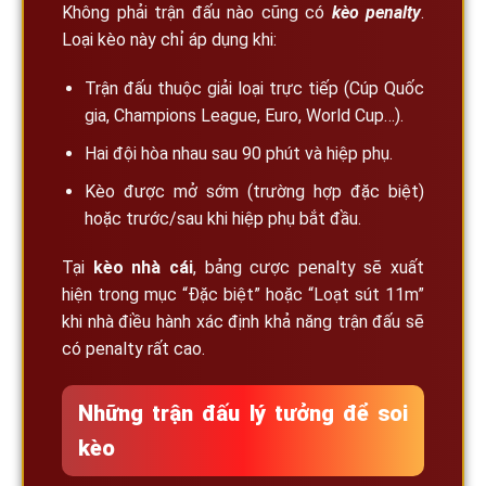
Không phải trận đấu nào cũng có
kèo penalty
.
Loại kèo này chỉ áp dụng khi:
Trận đấu thuộc giải loại trực tiếp (Cúp Quốc
gia, Champions League, Euro, World Cup…).
Hai đội hòa nhau sau 90 phút và hiệp phụ.
Kèo được mở sớm (trường hợp đặc biệt)
hoặc trước/sau khi hiệp phụ bắt đầu.
Tại
kèo nhà cái
, bảng cược penalty sẽ xuất
hiện trong mục “Đặc biệt” hoặc “Loạt sút 11m”
khi nhà điều hành xác định khả năng trận đấu sẽ
có penalty rất cao.
Những trận đấu lý tưởng để soi
kèo