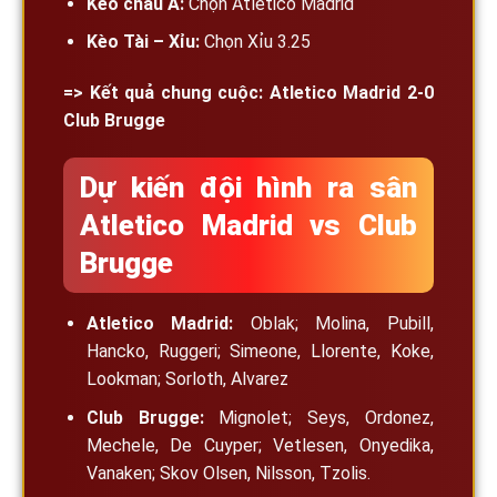
Kèo châu Á:
Chọn Atletico Madrid
Kèo Tài – Xỉu:
Chọn Xỉu 3.25
=> Kết quả chung cuộc: Atletico Madrid 2-0
Club Brugge
Dự kiến đội hình ra sân
Atletico Madrid vs Club
Brugge
Atletico Madrid:
Oblak; Molina, Pubill,
Hancko, Ruggeri; Simeone, Llorente, Koke,
Lookman; Sorloth, Alvarez
Club Brugge:
Mignolet; Seys, Ordonez,
Mechele, De Cuyper; Vetlesen, Onyedika,
Vanaken; Skov Olsen, Nilsson, Tzolis.