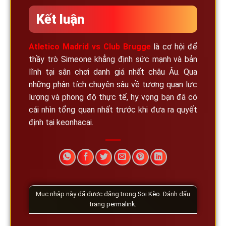
Kết luận
Atletico Madrid vs Club Brugge
là cơ hội để
thầy trò Simeone khẳng định sức mạnh và bản
lĩnh tại sân chơi danh giá nhất châu Âu. Qua
những phân tích chuyên sâu về tương quan lực
lượng và phong độ thực tế, hy vọng bạn đã có
cái nhìn tổng quan nhất trước khi đưa ra quyết
định tại keonhacai.
Mục nhập này đã được đăng trong
Soi Kèo
. Đánh dấu
trang
permalink
.