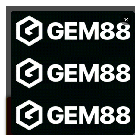
Chuyển
đến
×
nội
dung
SOI KÈO
XEM BÓNG
Kèo Nhà Cái
»
Soi Kèo
»
Soi Kèo Atletico Madrid vs
Club Brugge, 0h45 25/2 – Cúp C1
SOI KÈO
Soi Kèo Atletico
Madrid vs Club
Brugge, 0h45 25/2 –