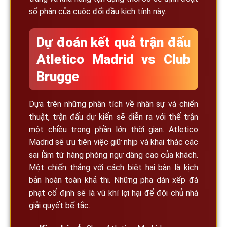
số phận của cuộc đối đầu kịch tính này.
Dự đoán kết quả trận đấu
Atletico Madrid vs Club
Brugge
Dựa trên những phân tích về nhân sự và chiến
thuật, trận đấu dự kiến sẽ diễn ra với thế trận
một chiều trong phần lớn thời gian. Atletico
Madrid sẽ ưu tiên việc giữ nhịp và khai thác các
sai lầm từ hàng phòng ngự dâng cao của khách.
Một chiến thắng với cách biệt hai bàn là kịch
bản hoàn toàn khả thi. Những pha dàn xếp đá
phạt cố định sẽ là vũ khí lợi hại để đội chủ nhà
giải quyết bế tắc.