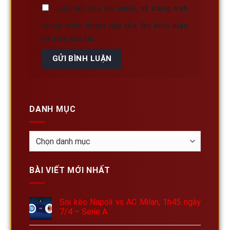
Lưu tên của tôi, email, và trang web
trong trình duyệt này cho lần bình luận
kế tiếp của tôi.
DANH MỤC
Danh
mục
BÀI VIẾT MỚI NHẤT
Soi kèo Napoli vs AC Milan, 1h45 ngày
7/4 – Serie A