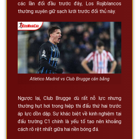
các lần đối đầu trước đây, Los Rojiblancos
thường xuyên giữ sạch lưới trước đối thủ này.
Atletico Madrid vs Club Brugge cân bằng
Ngược lại, Club Brugge dù rất nỗ lực nhưng
thường hụt hơi trong hiệp thi đấu thứ hai trước
áp lực dồn dập. Sự khác biệt về kinh nghiệm tại
đấu trường C1 chính là yếu tố tạo nên khoảng
cách rõ rệt nhất giữa hai nền bóng đá.