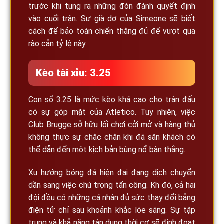
trước khi tung ra những đòn đánh quyết định
vào cuối trận. Sự già dơ của Simeone sẽ biết
cách để bảo toàn chiến thắng đủ để vượt qua
rào cản tỷ lệ này.
Kèo tài xỉu: 3.25
Con số 3.25 là mức kèo khá cao cho trận đấu
có sự góp mặt của Atletico. Tuy nhiên, việc
Club Brugge sở hữu lối chơi cởi mở và hàng thủ
không thực sự chắc chắn khi đá sân khách có
thể dẫn đến một kịch bản bùng nổ bàn thắng.
Xu hướng bóng đá hiện đại đang dịch chuyển
dần sang việc chú trọng tấn công. Kh đó, cả hai
đội đều có những cá nhân đủ sức thay đổi bảng
điện tử chỉ sau khoảnh khắc lóe sáng. Sự tập
trung và khả năng tận dụng thời cơ sẽ định đoạt